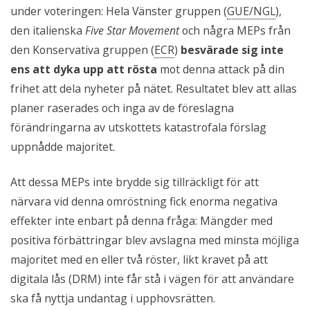
under voteringen: Hela Vänster gruppen (
GUE/NGL
),
den italienska
Five Star Movement
och några MEPs från
den Konservativa gruppen (
ECR
)
besvärade sig inte
ens att dyka upp att rösta
mot denna attack på din
frihet att dela nyheter på nätet. Resultatet blev att allas
planer raserades och inga av de föreslagna
förändringarna av utskottets katastrofala förslag
uppnådde majoritet.
Att dessa MEPs inte brydde sig tillräckligt för att
närvara vid denna omröstning fick enorma negativa
effekter inte enbart på denna fråga: Mängder med
positiva förbättringar blev avslagna med minsta möjliga
majoritet med en eller två röster, likt kravet på att
digitala lås (DRM) inte får stå i vägen för att användare
ska få nyttja undantag i upphovsrätten.