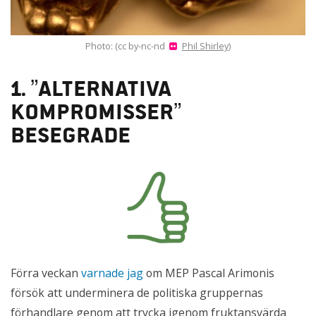
Photo: (cc by-nc-nd
Phil Shirley
)
1. ”Alternativa
kompromisser”
besegrade
Förra veckan
varnade jag
om MEP Pascal Arimonis
försök att underminera de politiska gruppernas
förhandlare genom att trycka igenom fruktansvärda