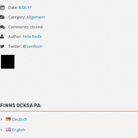
Date:
8.06.17
Category:
Allgemein
Comments:
closed
Author:
Felix Reda
Twitter:
@senficon
Sidebar
Finns också på:
Deutsch
English