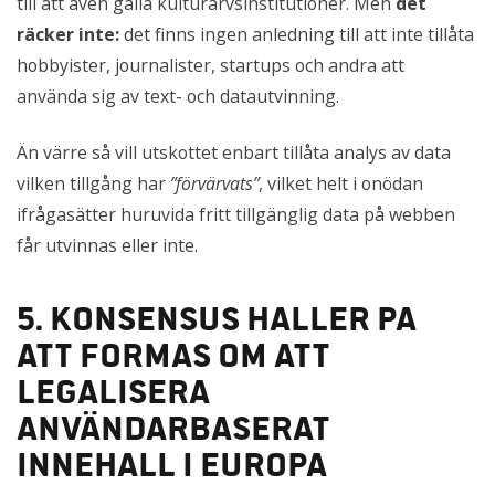
till att även gälla kulturarvsinstitutioner. Men
det
räcker inte:
det finns ingen anledning till att inte tillåta
hobbyister, journalister, startups och andra att
använda sig av text- och datautvinning.
Än värre så vill utskottet enbart tillåta analys av data
vilken tillgång har
”förvärvats”
, vilket helt i onödan
ifrågasätter huruvida fritt tillgänglig data på webben
får utvinnas eller inte.
5. Konsensus håller på
att formas om att
legalisera
användarbaserat
innehåll i Europa