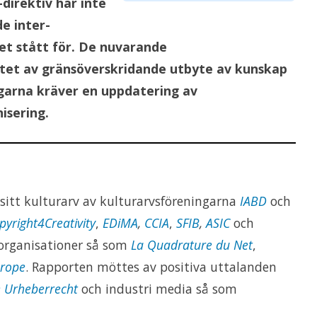
direktiv har inte
e inter-
et stått för. De nuvarande
ytet av gränsöverskridande utbyte av kunskap
garna kräver en uppdatering av
isering.
 sitt kulturarv av kulturarvsföreningarna
IABD
och
pyright4Creativity
,
EDiMA
,
CCIA
,
SFIB
,
ASIC
och
organisationer så som
La Quadrature du Net
,
rope
. Rapporten möttes av positiva uttalanden
ve Urheberrecht
och industri media så som