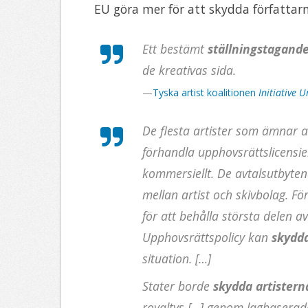
EU göra mer för att skydda författarn
Ett bestämt
ställningstagande
de kreativas sida.
—
Tyska artist koalitionen
Initiative 
De flesta artister som ämnar at
förhandla upphovsrättslicensier
kommersiellt. De avtalsutbyten
mellan artist och skivbolag. F
för att behålla största delen av
Upphovsrättspolicy kan
skydda
situation.
[…]
Stater borde
skydda artistern
royaltys […] genom lagbaserad