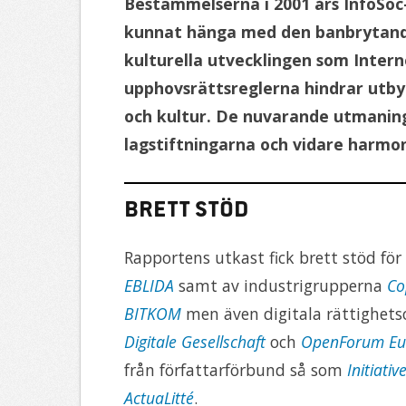
Bestämmelserna i 2001 års InfoSoc-
kunnat hänga med den banbrytand
kulturella utvecklingen som Intern
upphovsrättsreglerna hindrar utb
och kultur. De nuvarande utmanin
lagstiftningarna och vidare harmon
Brett stöd
Rapportens utkast fick brett stöd för
EBLIDA
samt av industrigrupperna
Co
BITKOM
men även digitala rättighets
Digitale Gesellschaft
och
OpenForum Eu
från författarförbund så som
Initiati
ActuaLitté
.