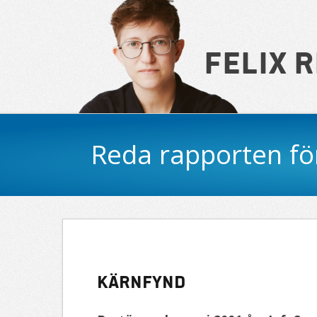
Felix 
Navigation
Reda rapporten fö
Kärnfynd