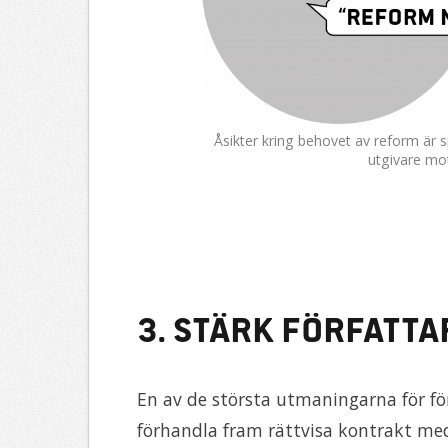
Åsikter kring behovet av reform är sp
utgivare mot
3. Stärk författ
En av de största utmaningarna för för
förhandla fram rättvisa kontrakt me