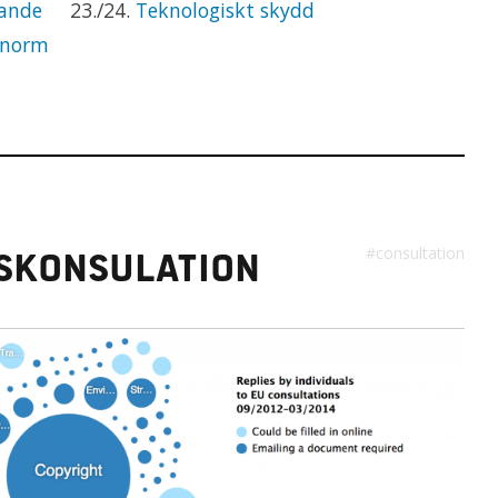
dande
23./24.
Teknologiskt skydd
n norm
#consultation
tskonsulation