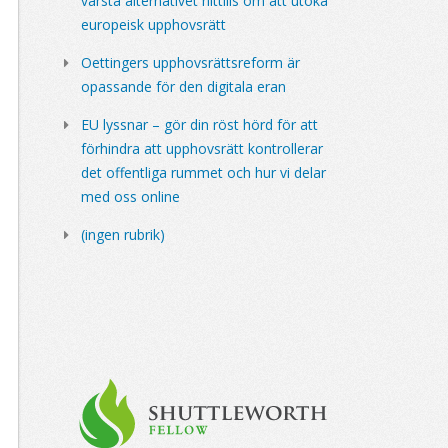
värsta alternativet hittills om att utöka
europeisk upphovsrätt
Oettingers upphovsrättsreform är
opassande för den digitala eran
EU lyssnar – gör din röst hörd för att
förhindra att upphovsrätt kontrollerar
det offentliga rummet och hur vi delar
med oss online
(ingen rubrik)