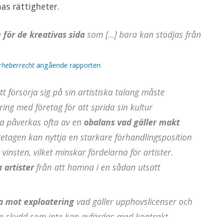
as rättigheter.
 för de kreativas sida
som […] bara kan stödjas från
Urheberrecht
angående rapporten
t försörja sig på sin artistiska talang måste
ing med företag för att sprida sin kultur
a påverkas ofta av en
obalans vad gäller makt
öretagen kan nyttja en starkare förhandlingsposition
 vinsten, vilket minskar fördelarna för artister.
 artister
från att hamna i en sådan utsatt
a mot exploatering
vad gäller upphovslicenser och
e skydd som inte kan avfärdas med kontrakt.