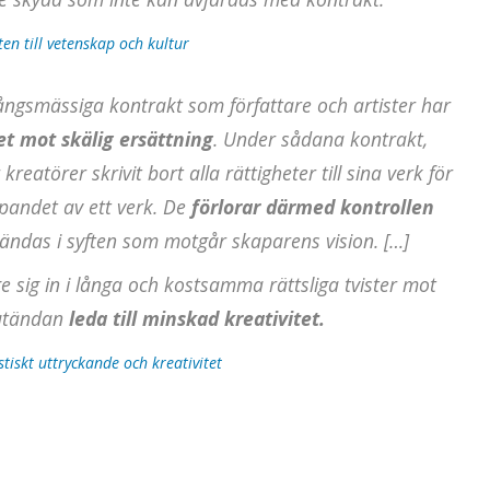
ten till vetenskap och kultur
tvångsmässiga kontrakt som författare och artister har
et mot skälig ersättning
. Under sådana kontrakt,
r kreatörer skrivit bort alla rättigheter till sina verk för
apandet av ett verk. De
förlorar därmed kontrollen
ndas i syften som motgår skaparens vision. […]
t ge sig in i långa och kostsamma rättsliga tvister mot
lutändan
leda till minskad kreativitet.
tistiskt uttryckande och kreativitet