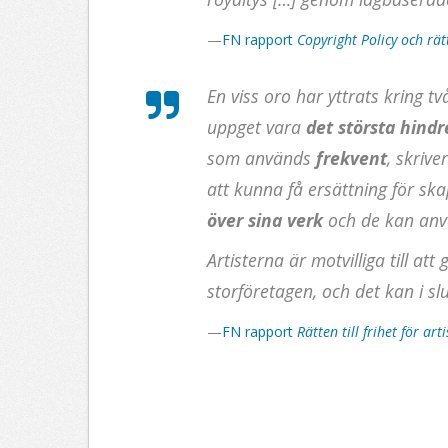
—
FN rapport
Copyright Policy och rät
En viss oro har yttrats kring 
uppget vara
det största hindr
som används
frekvent
, skrive
att kunna få ersättning för sk
över sina verk
och de kan anvä
Artisterna är motvilliga till at
storföretagen, och det kan i s
—
FN rapport
Rätten till frihet för ar