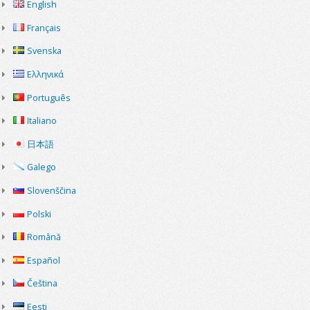
English
Français
Svenska
Ελληνικά
Português
Italiano
日本語
Galego
Slovenščina
Polski
Română
Español
Čeština
Eesti