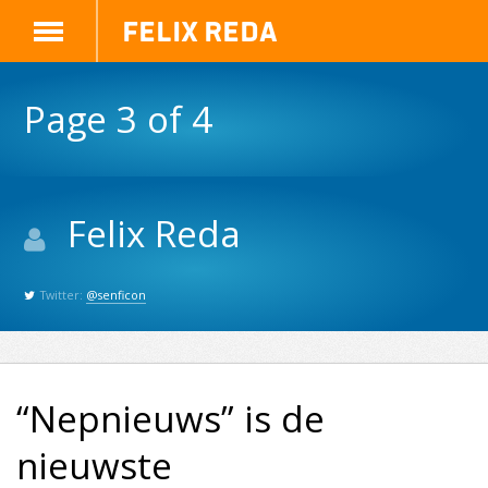
Felix Reda
Page 3 of 4
Felix Reda
Twitter:
@senficon
“Nepnieuws” is de
nieuwste