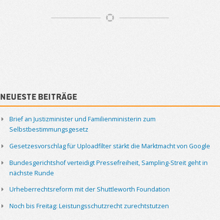
Artikelnavigation
Sidebar
Neueste Beiträge
Brief an Justizminister und Familienministerin zum
Selbstbestimmungsgesetz
Gesetzesvorschlag für Uploadfilter stärkt die Marktmacht von Google
Bundesgerichtshof verteidigt Pressefreiheit, Sampling-Streit geht in
nächste Runde
Urheberrechtsreform mit der Shuttleworth Foundation
Noch bis Freitag: Leistungsschutzrecht zurechtstutzen