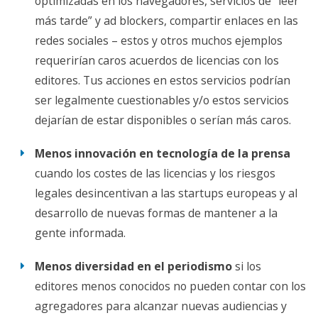
optimizadas en los navegadores, servicios de “leer
En un debate reciente, editores de periódicos digitales de
más tarde” y ad blockers, compartir enlaces en las
Alemania y España calificaron estas leyes como
“una
redes sociales – estos y otros muchos ejemplos
manera de sacarle un poco de dinero a Google” y
requerirían caros acuerdos de licencias con los
“completamente inservible para los lectores [y] los
editores. Tus acciones en estos servicios podrían
editores”
, e hicieron campaña para evitar su extensión a
ser legalmente cuestionables y/o estos servicios
Europa.
dejarían de estar disponibles o serían más caros.
Menos innovación en tecnología de la prensa
cuando los costes de las licencias y los riesgos
legales desincentivan a las startups europeas y al
desarrollo de nuevas formas de mantener a la
gente informada.
Menos diversidad en el periodismo
si los
editores menos conocidos no pueden contar con los
agregadores para alcanzar nuevas audiencias y