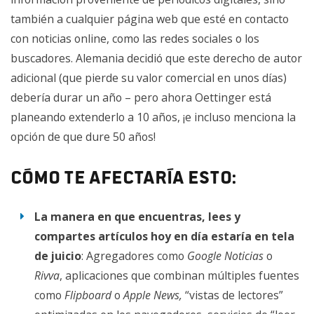
IGEL
, que representa a 130 organismos, dice que esta
también a cualquier página web que esté en contacto
idea
“obstruye la innovación y la libertad de información y
con noticias online, como las redes sociales o los
comunicación”
buscadores. Alemania decidió que este derecho de autor
La asociación de derechos digitales
EFF
calificó estos
adicional (que pierde su valor comercial en unos días)
planes como
“un impuesto arbitrario a las plataformas
debería durar un año – pero ahora Oettinger está
digitales» y «discriminación de la competencia [de
planeando extenderlo a 10 años, ¡e incluso menciona la
editores de periódicos]”
opción de que dure 50 años!
La Asociación Alemana de Periodistas
DJV
dijo, en
Cómo te afectaría esto:
referencia a la ley alemana,
“no necesitamos una ley
[como esta] que no beneficia a nadie”
La manera en que encuentras, lees y
compartes artículos hoy en día estaría en tela
La Asociación Alemana de la Industria de Internet
ECO
de juicio
: Agregadores como
Google Noticias
o
concluyó que la ley alemana
“solo produjo perdedores” y
Rivva
, aplicaciones que combinan múltiples fuentes
que introducirla a nivel europeo “crearía problemas
como
Flipboard
o
Apple News,
“vistas de lectores”
masivos”