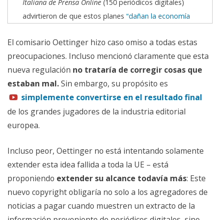
Italiana de Prensa Online
(150 periódicos digitales)
advirtieron de que estos planes
“dañan la economía
digital” y “también a los editores”
El comisario Oettinger hizo caso omiso a todas estas
La mayor alianza europea de startups digitales
preocupaciones. Incluso mencionó claramente que esta
Allied4Startups
advirtió sobre el
impacto negativo para las
nueva regulación
no trataría de corregir cosas que
startups, la investigación, la educación y la innovación
estaban mal.
Sin embargo, su propósito es
simplemente convertirse en el resultado final
Estudiantes de derecho
instaron a la Comisión a «decir
de los grandes jugadores de la industria editorial
no»
europea.
Miles de europeos
rechazaron la idea en una consulta
Incluso peor, Oettinger no está intentando solamente
pública de la UE
extender esta idea fallida a toda la UE – está
Cerca de 100,000 usuarios de internet
apoyaron la
proponiendo
extender su alcance todavía más
: Este
petición de
SaveTheLink
en contra de esta idea
nuevo copyright obligaría no solo a los agregadores de
noticias a pagar cuando muestren un extracto de la
La iniciativa alemana en contra de este canon adicional
información proveniente de periódicos digitales, sino