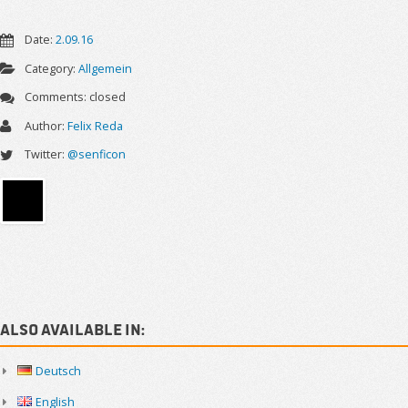
Date:
2.09.16
Category:
Allgemein
Comments:
closed
Author:
Felix Reda
Twitter:
@senficon
Sidebar
Also available in:
Deutsch
English