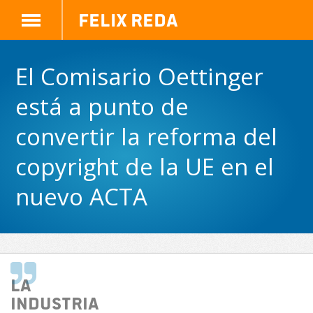
Felix Reda
El Comisario Oettinger
está a punto de
convertir la reforma del
copyright de la UE en el
nuevo ACTA
La
industria