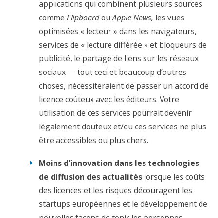
applications qui combinent plusieurs sources
qualifié leurs lois d’
« un moyen d’extorquer un peu
comme
Flipboard
ou
Apple News,
les vues
d’argent à Google » et de « complètement inutiles pour
optimisées « lecteur » dans les navigateurs,
les lecteurs [et] les éditeurs »
; et ont plaidé contre leur
services de « lecture différée » et bloqueurs de
extension à toute l’Union européenne.
publicité, le partage de liens sur les réseaux
sociaux — tout ceci et beaucoup d’autres
choses, nécessiteraient de passer un accord de
licence coûteux avec les éditeurs. Votre
utilisation de ces services pourrait devenir
légalement douteux et/ou ces services ne plus
être accessibles ou plus chers.
Moins d’innovation dans les technologies
de diffusion des actualités
lorsque les coûts
des licences et les risques découragent les
startups européennes et le développement de
nouvelles façons de tenir les personnes