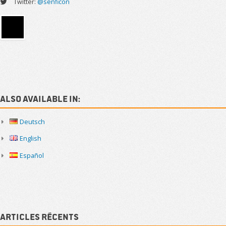
Twitter:
@senficon
Sidebar
Also available in:
Deutsch
English
Español
Articles récents