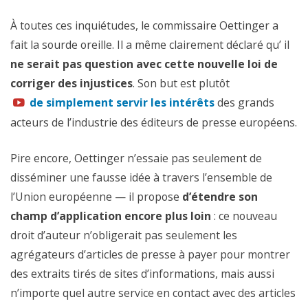
« font du mal à l’économie numérique » et « également
À toutes ces inquiétudes, le commissaire Oettinger a
aux éditeurs »
fait la sourde oreille. Il a même clairement déclaré qu’ il
La plus grande alliance européenne de startups internet
ne serait pas question avec cette nouvelle loi de
Allied4Startups
a mis en garde contre un
impact négatif
corriger des injustices
. Son but est plutôt
sur les startups, la recherche, l’éducation et l’innovation
de simplement servir les intérêts
des grands
acteurs de l’industrie des éditeurs de presse européens.
Des juristes
ont exhorté à la Commission de « dire non »
Pire encore, Oettinger n’essaie pas seulement de
Des milliers d’Européens
ont rejeté l’idée lors d’une
disséminer une fausse idée à travers l’ensemble de
consultation publique de la Commission
l’Union européenne — il propose
d’étendre son
Près de 100.000 internautes
soutiennent la pétition
champ d’application encore plus loin
: ce nouveau
SaveTheLink
s’y opposant
droit d’auteur n’obligerait pas seulement les
agrégateurs d’articles de presse à payer pour montrer
L’initiative allemande contre une loi sur un droit
des extraits tirés de sites d’informations, mais aussi
voisin,
IGEL
,
soutenue par
130
organisations
, affirme que
n’importe quel autre service en contact avec des articles
l’idée
« fait obstruction à l’innovation et à la liberté