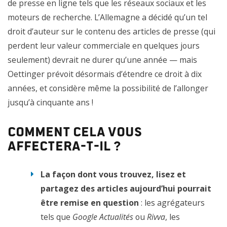
de presse en ligne tels que les réseaux sociaux et les
d’information et de communication »
moteurs de recherche. L’Allemagne a décidé qu’un tel
L’organisation pour la protection des droits numériques
droit d’auteur sur le contenu des articles de presse (qui
EFF
, a qualifié ce projet de
« taxe arbitraire sur les
perdent leur valeur commerciale en quelques jours
plateformes internet » et de « discrimination envers les
seulement) devrait ne durer qu’une année — mais
concurrents [des éditeurs de presse] »
Oettinger prévoit désormais d’étendre ce droit à dix
années, et considère même la possibilité de l’allonger
L’association allemande des journalistes
DJV
a dit à
jusqu’à cinquante ans !
propos de la loi allemande
« nous n’avons pas besoin
d’une loi [comme celle-ci] qui ne bénéficie à personne »
Comment cela vous
affectera-t-il ?
L’association allemande des industries d’internet
ECO
constate que la loi allemande
« n’a produit que des
La façon dont vous trouvez, lisez et
perdants » et que l’introduire au niveau européen « créera
partagez des articles aujourd’hui pourrait
des problèmes colossaux »
être remise en question
: les agrégateurs
Dans un récent débat, des éditeurs de sites
tels que
Google Actualités
ou
Rivva
, les
d’informations en ligne en Allemagne et en Espagne ont