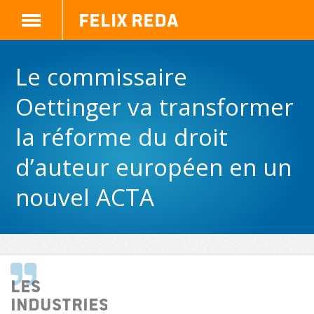
Felix Reda
Le commissaire
Oettinger va transformer
la réforme du droit
d’auteur européen en un
nouvel ACTA
Les
industries