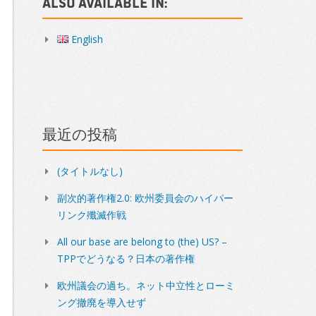
Also available in:
English
最近の投稿
(タイトルなし)
副次的著作権2.0: 欧州委員会のハイパー
リンク殲滅作戦
All our base are belong to (the) US? –
TPPでどうなる？日本の著作権
欧州議会の過ち。ネット中立性とローミ
ング撤廃を導入せず