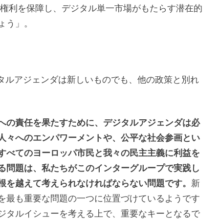
の権利を保障し、デジタル単一市場がもたらす潜在的
ょう」。
れば、デジタルアジェンダは新しいものでも、他の政策と別れ
への
責任を果たすため
に、デジタルアジェンダ
は必
人々へのエンパワーメントや、公平な社会参画とい
すべてのヨーロッパ市民と我々の
民主主義
に利益を
る問題は、私たちがこのインターグループで実践し
根を越えて考えられなければならない問題です。
新
を最も重要な問題の一つに位置づけているようです
ジタルイシューを考える上で、重要なキーとなるで