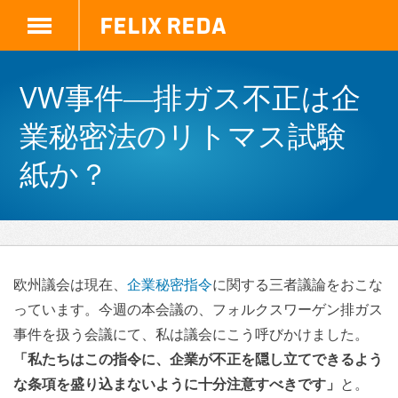
Felix Reda
VW事件―排ガス不正は企
業秘密法のリトマス試験
紙か？
欧州議会は現在、
企業秘密指令
に関する三者議論をおこな
っています。今週の本会議の、フォルクスワーゲン排ガス
事件を扱う会議にて、私は議会にこう呼びかけました。
「私たちはこの指令に、企業が不正を隠し立てできるよう
な条項を盛り込まないように十分注意すべきです」
と。