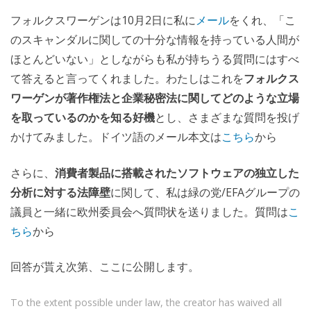
フォルクスワーゲンは10月2日に私に
メール
をくれ、「こ
のスキャンダルに関しての十分な情報を持っている人間が
ほとんどいない」としながらも私が持ちうる質問にはすべ
て答えると言ってくれました。わたしはこれを
フォルクス
ワーゲンが著作権法と企業秘密法に関してどのような立場
を取っているのかを知る好機
とし、さまざまな質問を投げ
かけてみました。ドイツ語のメール本文は
こちら
から
さらに、
消費者製品に搭載されたソフトウェアの独立した
分析に対する法障壁
に関して、私は緑の党/EFAグループの
議員と一緒に欧州委員会へ質問状を送りました。質問は
こ
ちら
から
回答が貰え次第、ここに公開します。
To the extent possible under law, the creator has waived all