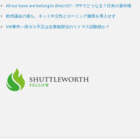
All our base are belong to (the) US? – TPPでどうなる？日本の著作権
欧州議会の過ち。ネット中立性とローミング撤廃を導入せず
VW事件―排ガス不正は企業秘密法のリトマス試験紙か？