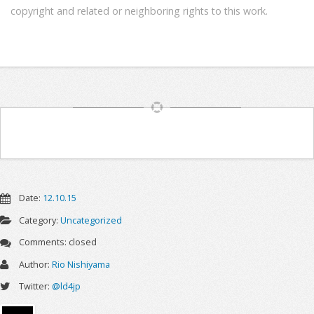
copyright and related or neighboring rights to this work.
Article
Navigation
Date:
12.10.15
Category:
Uncategorized
Comments:
closed
Author:
Rio Nishiyama
Twitter:
@ld4jp