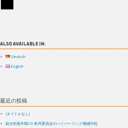
Sidebar
Also available in:
Deutsch
English
最近の投稿
(タイトルなし)
副次的著作権2.0: 欧州委員会のハイパーリンク殲滅作戦