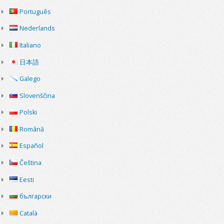
Português
Nederlands
Italiano
日本語
Galego
Slovenščina
Polski
Română
Español
Čeština
Eesti
български
Català