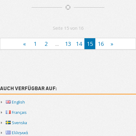
Artikelnavigation
Seite 15 von 16
«
1
2
...
13
14
15
16
»
Sidebar
Auch verfügbar auf:
English
Français
Svenska
Ελληνικά