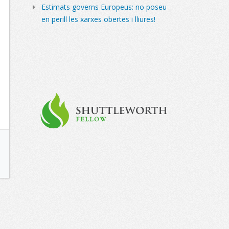
Estimats governs Europeus: no poseu
en perill les xarxes obertes i lliures!