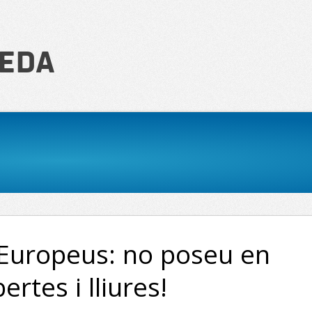
Reda
 Europeus: no poseu en
ertes i lliures!