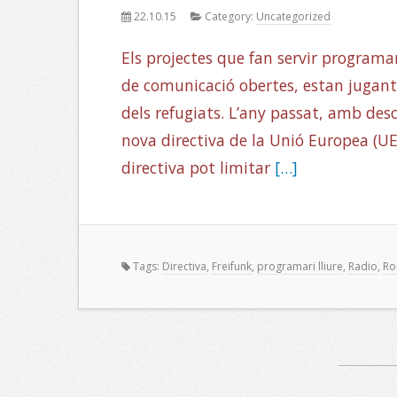
22.10.15
Category:
Uncategorized
Els projectes que fan servir programar
de comunicació obertes, estan jugant 
dels refugiats. L’any passat, amb de
nova directiva de la Unió Europea (UE
directiva pot limitar
[…]
Tags:
Directiva
,
Freifunk
,
programari lliure
,
Radio
,
Ro