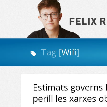
Felix 
Navigation
Tag
Wifi
Estimats governs
perill les xarxes ob