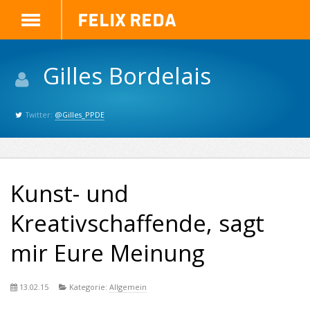
Felix Reda
Gilles Bordelais
Twitter:
@Gilles_PPDE
Kunst- und
Kreativschaffende, sagt
mir Eure Meinung
13.02.15
Kategorie:
Allgemein