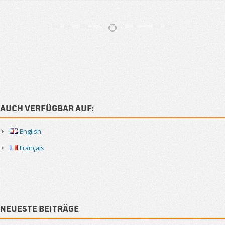
Artikelnavigation
Sidebar
Auch verfügbar auf:
English
Français
Neueste Beiträge