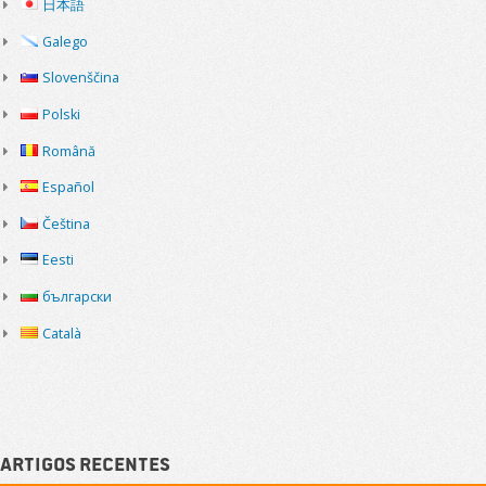
日本語
Galego
Slovenščina
Polski
Română
Español
Čeština
Eesti
български
Català
Artigos recentes