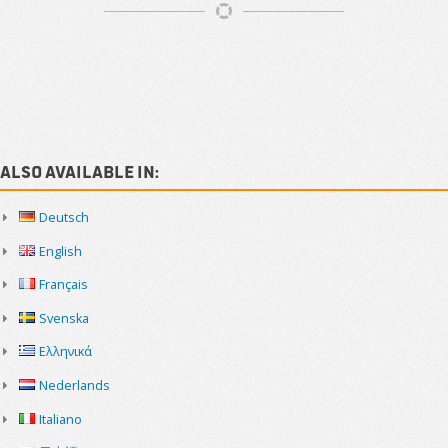
Article
Navigation
Sidebar
Also available in:
Deutsch
English
Français
Svenska
Ελληνικά
Nederlands
Italiano